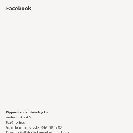
Facebook
Kippenhandel Heindryckx
Ambachtstraat 5
8820 Torhout
Gsm Hans Heindryckx: 0494 89 49 03
E-mail: info@kippenhandelheindryckx.be