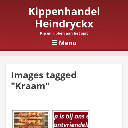
Kippenhandel
Heindryckx
Kip en ribben aan het spit
☰
Menu
Skip to content
Images tagged
"Kraam"
[SHOW SLIDESHOW]