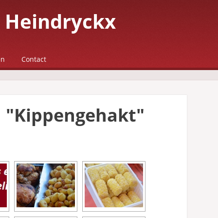
 Heindryckx
en
Contact
d "Kippengehakt"
SHOW SLIDESHOW]