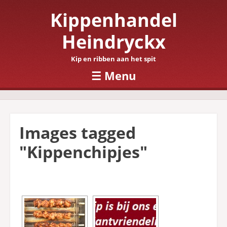
Kippenhandel
Heindryckx
Kip en ribben aan het spit
☰
Menu
Skip to content
Images tagged
"Kippenchipjes"
[SHOW SLIDESHOW]