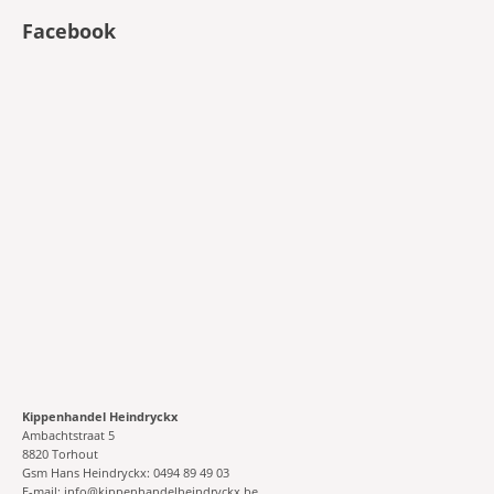
Facebook
Kippenhandel Heindryckx
Ambachtstraat 5
8820 Torhout
Gsm Hans Heindryckx: 0494 89 49 03
E-mail: info@kippenhandelheindryckx.be