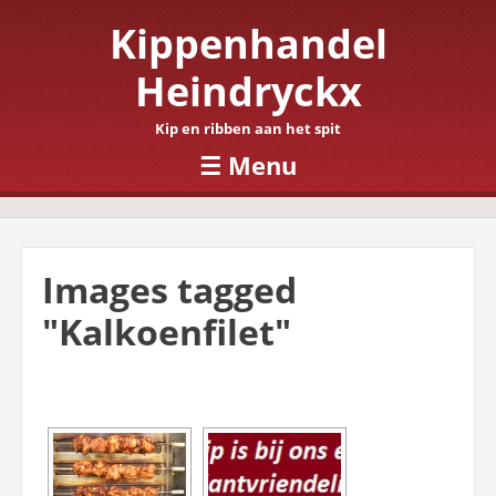
Kippenhandel
Heindryckx
Kip en ribben aan het spit
☰
Menu
Skip to content
Images tagged
"Kalkoenfilet"
[SHOW SLIDESHOW]