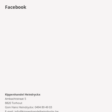
Facebook
Kippenhandel Heindryckx
Ambachtstraat 5
8820 Torhout
Gsm Hans Heindryckx: 0494 89 49 03
E-mail: info@kippenhandelheindryckx.be