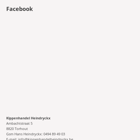
Facebook
Kippenhandel Heindryckx
Ambachtstraat 5
8820 Torhout
Gsm Hans Heindryckx: 0494 89 49 03
E-mail: info@kippenhandelheindryckx.be