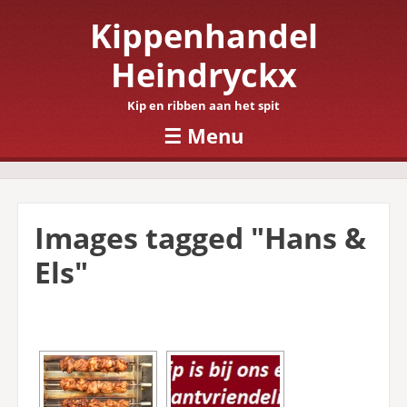
Kippenhandel
Heindryckx
Kip en ribben aan het spit
☰
Menu
Skip to content
Images tagged "Hans &
Els"
[SHOW SLIDESHOW]