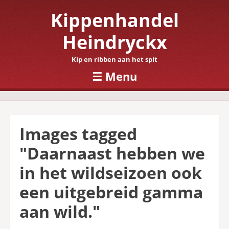
Kippenhandel
Heindryckx
Kip en ribben aan het spit
☰
Menu
Skip to content
Images tagged
"Daarnaast hebben we
in het wildseizoen ook
een uitgebreid gamma
aan wild."
[SHOW SLIDESHOW]