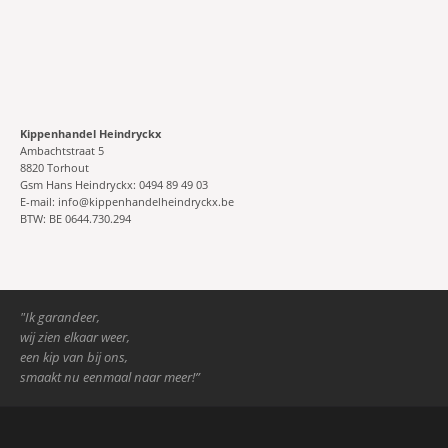
Kippenhandel Heindryckx
Ambachtstraat 5
8820 Torhout
Gsm Hans Heindryckx: 0494 89 49 03
E-mail: info@kippenhandelheindryckx.be
BTW: BE 0644.730.294
"Ik garandeer,
wij zien elkaar weer,
een kip van bij ons,
smaakt nu eenmaal naar meer!”